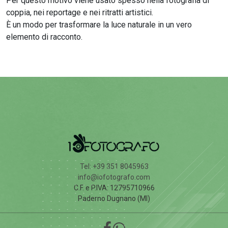
Per questo motivo viene usato spesso nella fotografia di
coppia, nei reportage e nei ritratti artistici.
È un modo per trasformare la luce naturale in un vero
elemento di racconto.
Tel: +39 351 8045963
info@iofotografo.com
C.F. e P.IVA: 12795710966
Paderno Dugnano (MI)