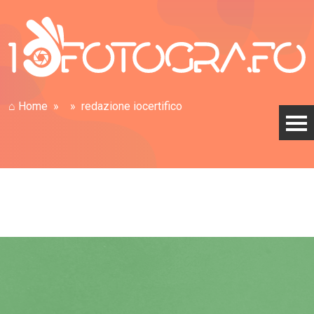
⌂ Home
redazione iocertifico