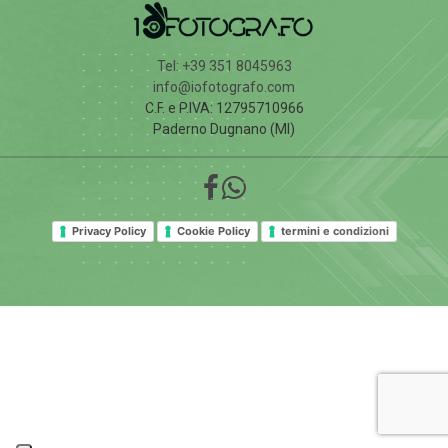
Tel: +39 351 8045963
info@iofotografo.com
C.F. e P.IVA: 12795710966
Paderno Dugnano (MI)
Privacy Policy
Cookie Policy
termini e condizioni