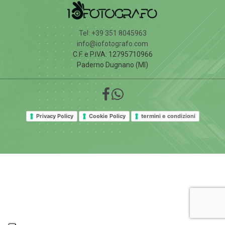
Tel: +39 351 8045963
info@iofotografo.com
C.F. e P.IVA: 12795710966
Paderno Dugnano (MI)
Privacy Policy
Cookie Policy
termini e condizioni