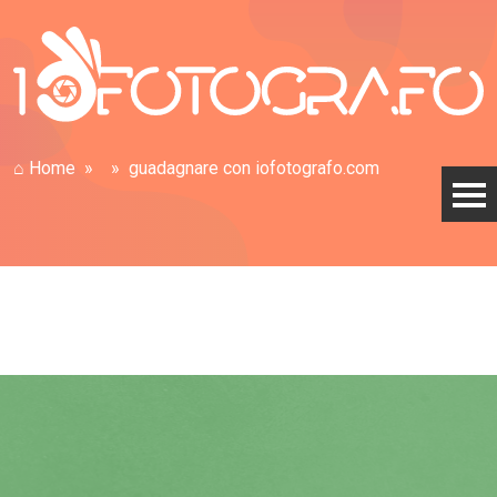
⌂ Home
guadagnare con iofotografo.com