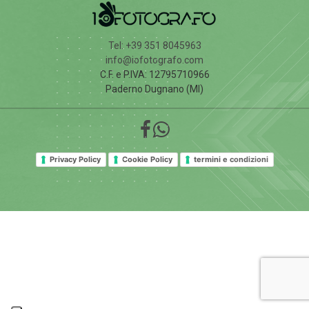
Tel: +39 351 8045963
info@iofotografo.com
C.F. e P.IVA: 12795710966
Paderno Dugnano (MI)
Privacy Policy
Cookie Policy
termini e condizioni