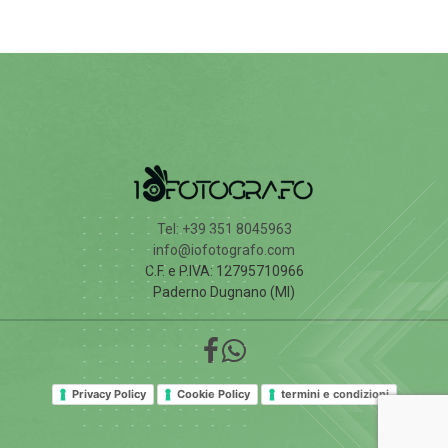
Tel: +39 351 8045963
info@iofotografo.com
C.F. e P.IVA: 12795710966
Paderno Dugnano (MI)
Privacy Policy
Cookie Policy
termini e condizioni